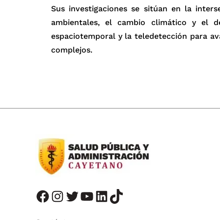
Sus investigaciones se sitúan en la inter
ambientales, el cambio climático y el d
espaciotemporal y la teledetección para a
complejos.
facebook
instagram
twitter
youtube
LinkedIn
TikTok