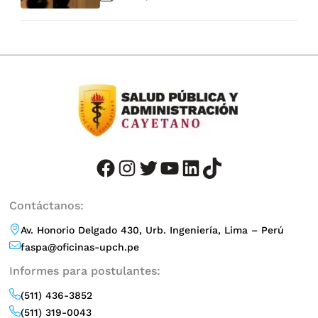
bienestar de las mujeres en el Perú
facebook
instagram
twitter
youtube
LinkedIn
TikTok
Contáctanos:
Av. Honorio Delgado 430, Urb. Ingeniería, Lima – Perú
faspa@oficinas-upch.pe
Informes para postulantes:
(511) 436-3852
(511) 319-0043